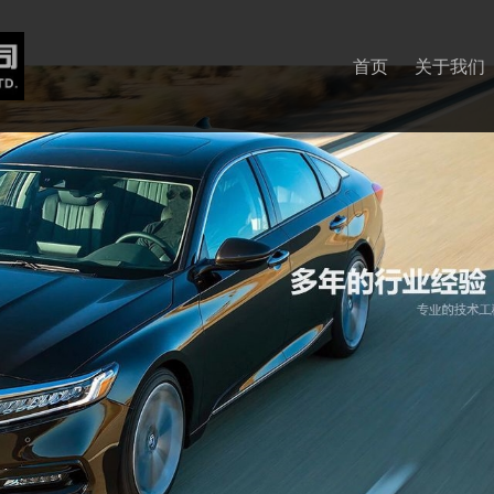
首页
关于我们