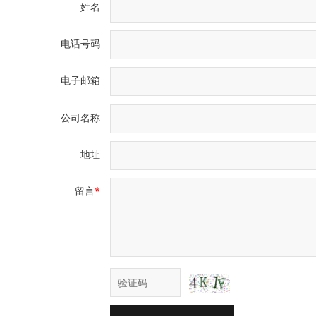
姓名
电话号码
电子邮箱
公司名称
地址
留言
*