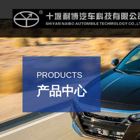
PRODUCTS
产品中心