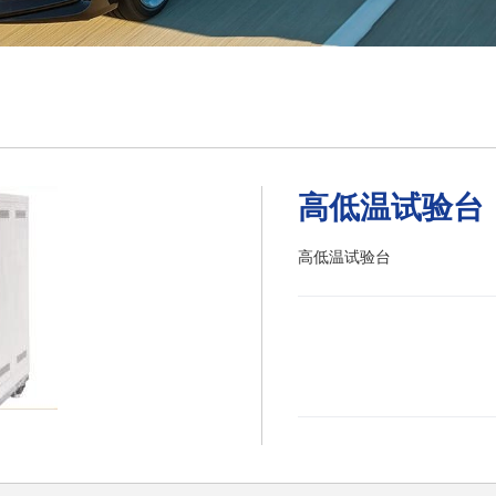
高低温试验台
高低温试验台