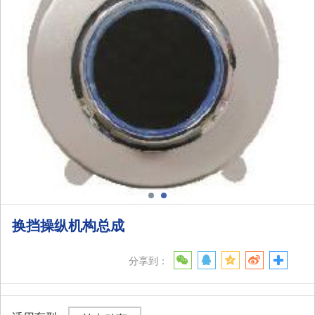
换挡操纵机构总成
分享到：